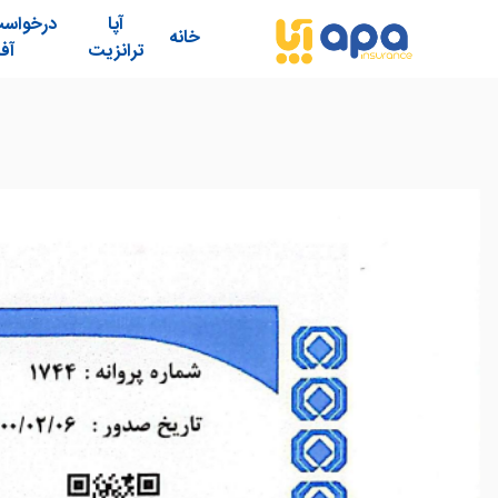
آپا
درخواس
خانه
ترانزیت
آفل