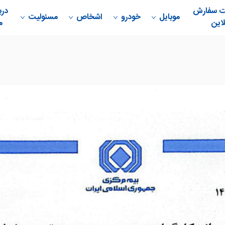
ت سفارش
درب
موبایل
خودرو
اشخاص
مسئولیت
این
م