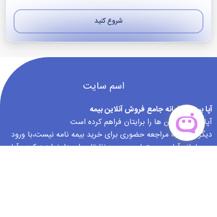
شروع کنید
بعدی
اسم سایت
آپا بیمه ، سامانه جامع فروش آنلاین بیمه
آپا بیمه .بهترین ها را برایتان فراهم کرده است
دیگر نیازی به مراجعه حضوری برای خرید بیمه نامه نیست،با ورود
به سامانه آپا بیمه حتما بیمه مورد نظرتان را پیدا خواهید کرد، آپا
بیمه این اطمینان را به مشتریان خود میدهد که از خرید تا خسارت
در کنار انها خواهد بود.
info@apabimeh.com
09144454498-09144399202
دفتر مرکزی : ارومیه خیابان جهاد بالاتر از هلال احمر ساختمان ارگ 4 پلاک